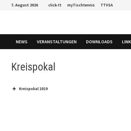
Zum
7. August 2026
click-tt
myTischtennis
TTVSA
Inhalt
springen
NEWS
VERANSTALTUNGEN
DOWNLOADS
LIN
Kreispokal
Kreispokal 2019