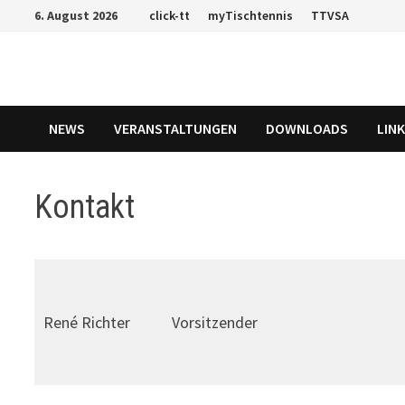
Zum
6. August 2026
click-tt
myTischtennis
TTVSA
Inhalt
springen
NEWS
VERANSTALTUNGEN
DOWNLOADS
LIN
Kontakt
René Richter
Vorsitzender