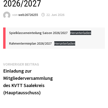
2026/2027
von
web26726255
22. Juni 2026
Spielklasseneinteilung Saison 2026/2027
Herunterladen
Rahmenterminplan 2026/2027
Herunterladen
Beitragsnavigation
Vorheriger
VORHERIGER BEITRAG
Beitrag:
Einladung zur
Mitgliederversammlung
des KVTT Saalekreis
(Hauptausschuss)